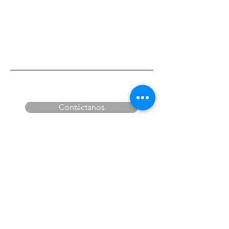
Contáctanos
Fundición en
microfusión
y diseño 3D
Tel:
+34 634 025 360